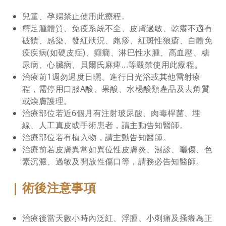
兒童、孕婦禁止使用此療程。
蟹足腫體質、免疫系統不全、皮膚過敏、乾癢不適有
破饋、感染、發紅狀況、皰疹、紅斑性狼瘡、自體免
疫疾病(如硬皮症)、癲癇、淋巴性水腫、高血壓、糖
尿病、心臟病、貝爾氏麻痺...等嚴禁使用此療程。
治療前1週勿過度日曬、進行日光浴或其他雷射療
程，需停用口服A酸、果酸、水楊酸類產品及去角質
或煥膚護理。
治療部位若近6個月有注射玻尿酸、肉毒桿菌、埋
線、人工真皮或手術患者，請主動告知醫師。
治療部位若有植入物，請主動告知醫師。
治療前若皮膚異常如異位性皮膚炎、濕診、曬傷、色
素沉澱、過敏及開放性傷口等，請務必告知醫師。
| 術後注意事項
治療後當天數小時內泛紅、浮腫、小刺痛及搔癢為正