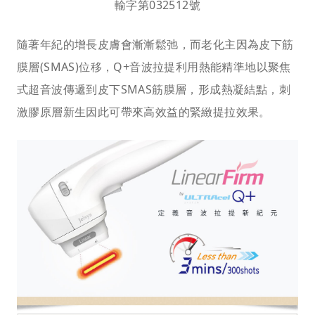
輸字第032512號
隨著年紀的增長皮膚會漸漸鬆弛，而老化主因為皮下筋
膜層(SMAS)位移，Q+音波拉提利用熱能精準地以聚焦
式超音波傳遞到皮下SMAS筋膜層，形成熱凝結點，刺
激膠原層新生因此可帶來高效益的緊緻提拉效果。