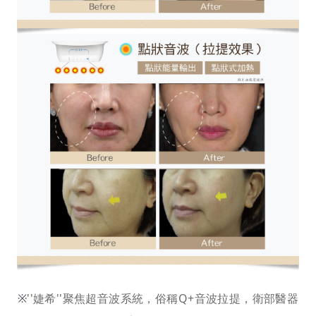
※
''婕希''聚焦超音波系統，俗稱
Q+音波拉提，衛部醫器