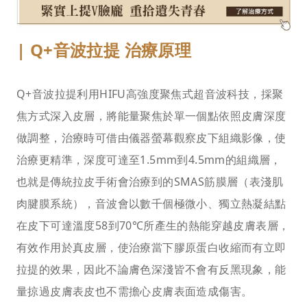
| Q+音波拉提 治療原理
Q+音波拉提利用HIFU高強度聚焦式超音波科技，採聚
焦方式深入皮層，將能量聚焦於單一個點依照皮膚深度
做調整，治療時可借由儀器螢幕觀察皮下組織影像，使
治療更精準，深度可達至1.5mm到4.5mm的組織層，
也就是傳統拉皮手術會治療到的SMAS筋膜層（表淺肌
肉腱膜系統），音波會以數千個極微小、獨立熱凝結點
在皮下可達溫度58到70℃所產生的熱能穿越皮膚表層，
有效作用於真皮層，使治療當下膠原蛋白收縮而有立即
拉提的效果，因此不論膚色深淺皆不會有反黑現象，能
量掠過皮膚表皮也不需擔心皮膚表面造成傷害。