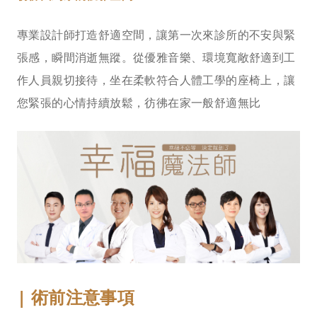
專業設計師打造舒適空間，讓第一次來診所的不安與緊
張感，瞬間消逝無蹤。從優雅音樂、環境寬敞舒適到工
作人員親切接待，坐在柔軟符合人體工學的座椅上，讓
您緊張的心情持續放鬆，彷彿在家一般舒適無比
| 術前注意事項