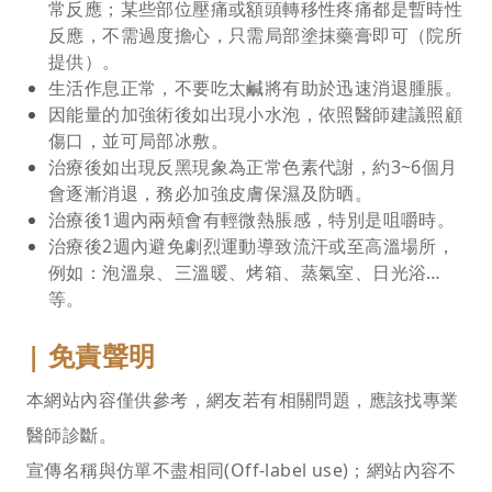
常反應；某些部位壓痛或額頭轉移性疼痛都是暫時性
反應，不需過度擔心，只需局部塗抹藥膏即可（院所
提供）。
生活作息正常，不要吃太鹹將有助於迅速消退腫脹。
因能量的加強術後如出現小水泡，依照醫師建議照顧
傷口，並可局部冰敷。
治療後如出現反黑現象為正常色素代謝，約3~6個月
會逐漸消退，務必加強皮膚保濕及防晒。
治療後1週內兩頰會有輕微熱脹感，特別是咀嚼時。
治療後2週內避免劇烈運動導致流汗或至高溫場所，
例如：泡溫泉、三溫暖、烤箱、蒸氣室、日光浴…
等。
|
免責聲明
本網站內容僅供參考，網友若有相關問題，應該找專業
醫師診斷。
宣傳名稱與仿單不盡相同(Off-label use)；網站內容不