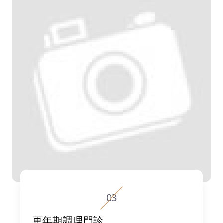
03
更年期調理門診