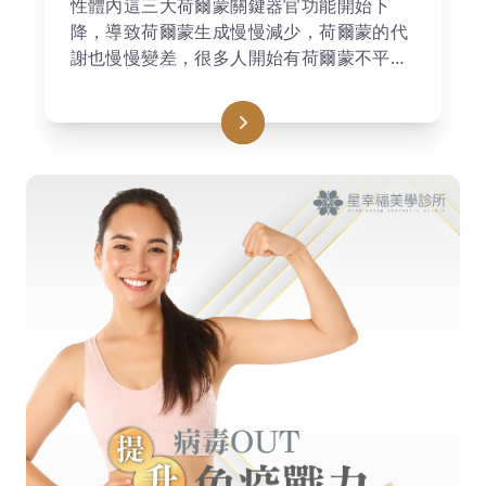
性體內這三大荷爾蒙關鍵器官功能開始下
降，導致荷爾蒙生成慢慢減少，荷爾蒙的代
謝也慢慢變差，很多人開始有荷爾蒙不平衡
的狀況，產生許多全身性的症狀，像是體重
上升、睡眠品質不佳、容易疲累、皮膚粗
糙、黯沉、性慾降低、私密處乾澀、反覆尿
道感染、陰道感染、情緒不穩、容易緊張焦
慮、容易頭痛、月經週期不規則或週期變
短，這些問題針對個人不同狀況進行「女性
荷爾蒙全套健康評估」。