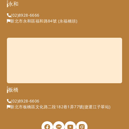
永和
(02)8928-6666
新北市永和區福和路84號 (永福橋頭)
板橋
(02)8928-6606
新北市板橋區文化路二段182巷1弄77號(捷運江子翠站)