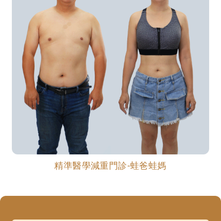
精準醫學減重門診-蛙爸蛙媽