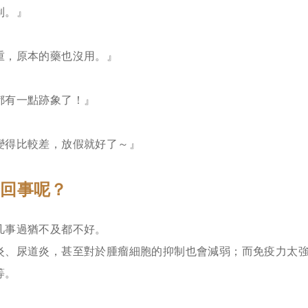
制。』
重，原本的藥也沒用。』
都有一點跡象了！』
變得比較差，放假就好了～』
麼回事呢？
凡事過猶不及都不好。
炎、尿道炎，甚至對於腫瘤細胞的抑制也會減弱；而免疫力太
等。