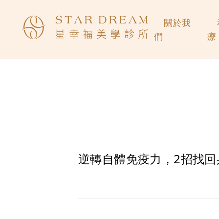
關於我
們
療
逆轉自體免疫力，2招找回