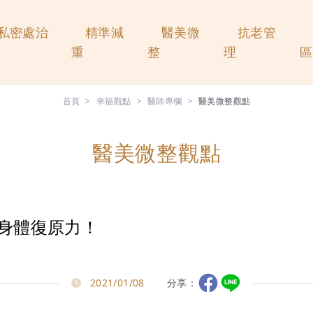
私密處治
精準減
醫美微
抗老管
重
整
理
區
首頁
幸福觀點
醫師專欄
醫美微整觀點
醫美微整觀點
身體復原力！
2021/01/08
分享：