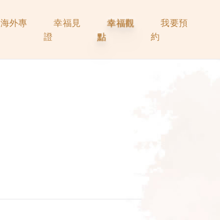
海外專
幸福見
幸福觀
我要預
證
點
約