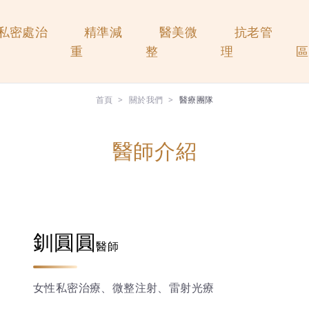
私密處治
精準減
醫美微
抗老管
重
整
理
區
首頁
關於我們
醫療團隊
醫師介紹
釧圓圓
醫師
女性私密治療、微整注射、雷射光療