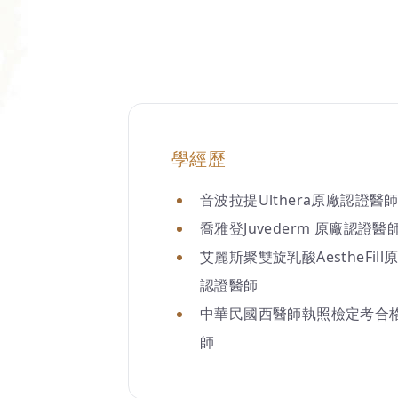
學經歷
音波拉提Ulthera原廠認證醫
喬雅登Juvederm 原廠認證醫
艾麗斯聚雙旋乳酸AestheFill
認證醫師
中華民國西醫師執照檢定考合
師