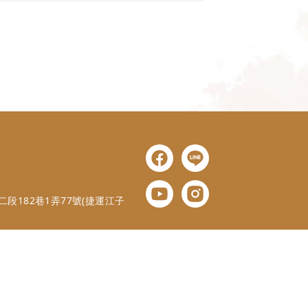
段182巷1弄77號(捷運江子
y
OZCHAMP
.