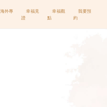
海外專
幸福見
幸福觀
我要預
證
點
約