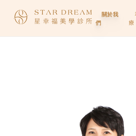
關於我
們
療