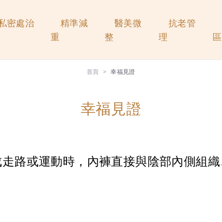
私密處治
精準減
醫美微
抗老管
重
整
理
區
首頁
幸福見證
幸福見證
成走路或運動時，內褲直接與陰部內側組織