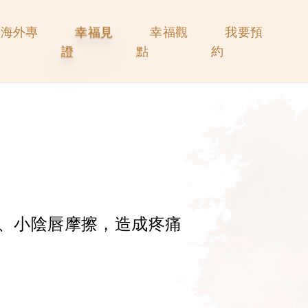
海外專
幸福見
幸福觀
我要預
證
點
約
、小陰唇摩擦，造成疼痛