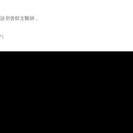
學診所曾郁文醫師，
!