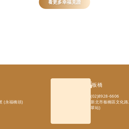
看更多幸福見證
板橋
(02)8928-6606
 (永福橋頭)
新北市板橋區文化路二
翠站)