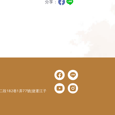
分享：
段182巷1弄77號(捷運江子