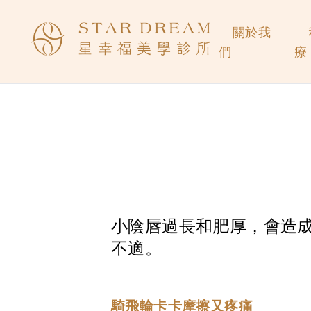
關於我
們
療
小陰唇過長和肥厚，會造
不適。
騎飛輪卡卡摩擦又疼痛